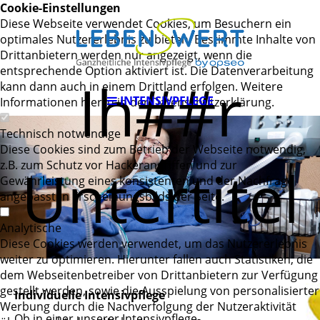
Cookie-Einstellungen
Diese Webseite verwendet Cookies, um Besuchern ein
optimales Nutzererlebnis zu bieten. Bestimmte Inhalte von
Drittanbietern werden nur angezeigt, wenn die
entsprechende Option aktiviert ist. Die Datenverarbeitung
Ih##r
kann dann auch in einem Drittland erfolgen. Weitere
INTENSIVPFLEGE
Informationen hierzu in der Datenschutzerklärung.
Technisch notwendige
Diese Cookies sind zum Betrieb der Webseite notwendig,
Untertitel
z.B. zum Schutz vor Hackerangriffen und zur
Gewährleistung eines konsistenten und der Nachfrage
angepassten Erscheinungsbilds der Seite.
Analytische
Diese Cookies werden verwendet, um das Nutzererlebnis
weiter zu optimieren. Hierunter fallen auch Statistiken, die
dem Webseitenbetreiber von Drittanbietern zur Verfügung
gestellt werden, sowie die Ausspielung von personalisierter
Individuelle Intensivpflege
Werbung durch die Nachverfolgung der Nutzeraktivität
Ob in einer unserer Intensivpflege-