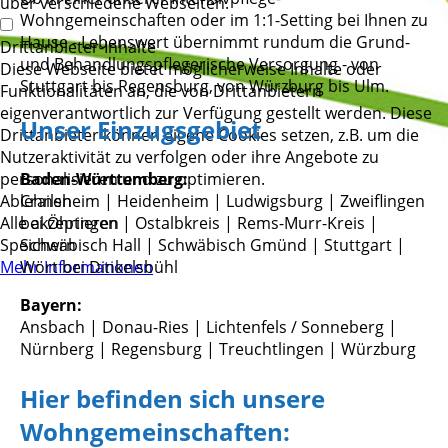
über verschiedene Webseiten.
Wohngemeinschaften oder im 1:1-Setting bei Ihnen zu
Hause - Lebenswert übernimmt rundum die Grund-
Drittanbieter-Inhalte
und Behandlungspflegerische Versorgung - von
Diese Webseite bietet möglicherweise Inhalte oder
Stuttgart bis Regensburg, von Würzburg bis Ulm.
Funktionalitäten an, die von Drittanbietern
eigenverantwortlich zur Verfügung gestellt werden. Diese
Unser Einzugsgebiet
Drittanbieter können eigene Cookies setzen, z.B. um die
Nutzeraktivität zu verfolgen oder ihre Angebote zu
personalisieren und zu optimieren.
Baden-Württemberg:
Ablehnen
Crailsheim | Heidenheim | Ludwigsburg | Zweiflingen
Alle akzeptieren
bei Öhringen | Ostalbkreis | Rems-Murr-Kreis |
Speichern
Schwäbisch Hall | Schwäbisch Gmünd | Stuttgart |
Mehr Informationen
Wört bei Dinkelsbühl
Bayern:
Ansbach | Donau-Ries | Lichtenfels / Sonneberg |
Nürnberg | Regensburg | Treuchtlingen | Würzburg
Hier befinden sich unsere
Wohngemeinschaften: